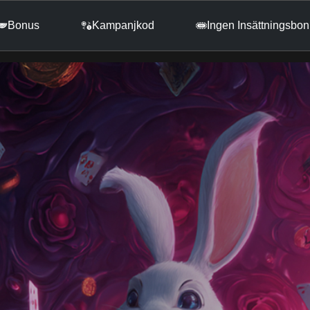
Bonus
Kampanjkod
Ingen Insättningsbo