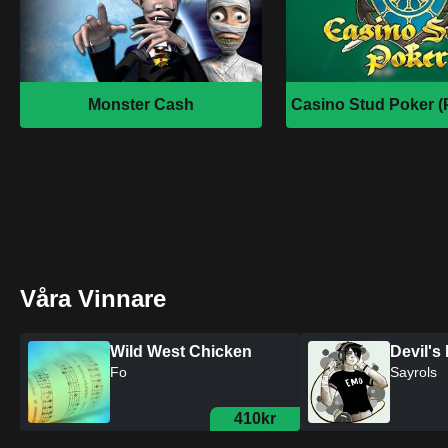
Monster Cash
Casino Stud Poker (
Våra Vinnare
Wild West Chicken
Devil's
Fo
Sayrols
410kr