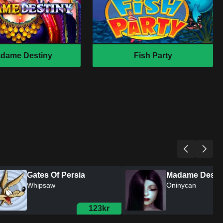
dame Destiny
Fish Party
Gates Of Persia
Madame Desti
Whipsaw
Oninycan
123kr