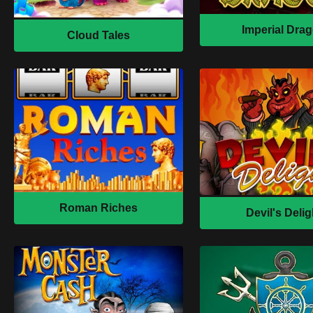
Imperial Dra
Cloud Tales
Roman Riches
Devil's Delig