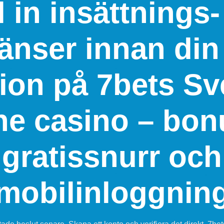
l in insättnings
änser innan din
ion på 7bets Sv
ne casino – bon
gratissnurr och
mobilinloggnin